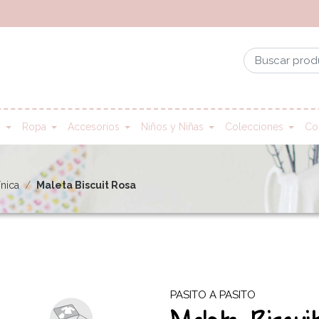
n
Ropa
Accesorios
Niños y Niñas
Colecciones
Co
ínica
Maleta Biscuit Rosa
PASITO A PASITO