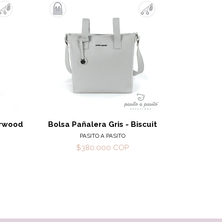
alles
Ver detalles
erwood
Bolsa Pañalera Gris - Biscuit
Paña
PASITO A PASITO
$380.000 COP