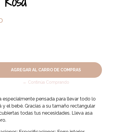
t Rosa
P
← Continúa Comprando
ca especialmente pensada para llevar todo lo
pá y el bebé. Gracias a su tamaño rectangular
 cubiertas todas tus necesidades. Lleva asa
bro.
aciones: Especificaciones: Forro interior