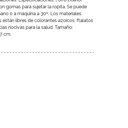
on gomas para sujetar la ropita. Se puede
mano o a máquina a 30º. Los materiales
s están libres de colorantes azoicos, ftalatos
cias nocivas para la salud. Tamaño:
7 cm.
‹
›