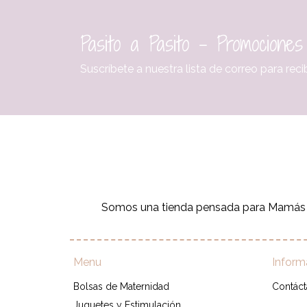
Pasito a Pasito - Promociones
Suscríbete a nuestra lista de correo para re
Somos una tienda pensada para Mamás qu
Menu
Inform
Bolsas de Maternidad
Contác
Juguetes y Estimulación