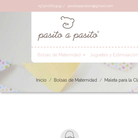
+573006714141 /
pasitoapasitoco@gmail.com
Bolsas de Maternidad
Juguetes y Estimulació
Inicio
Bolsas de Maternidad
Maleta para la Cl