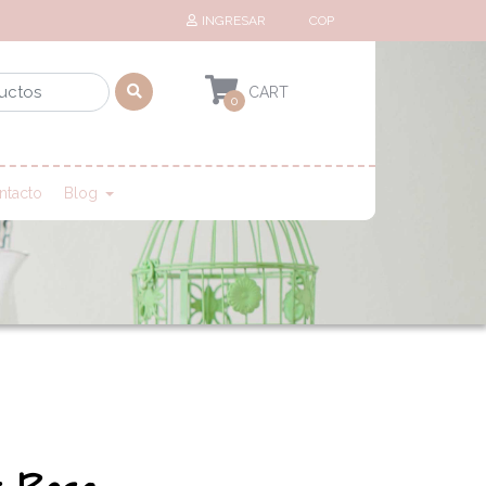
INGRESAR
COP
0
ntacto
Blog