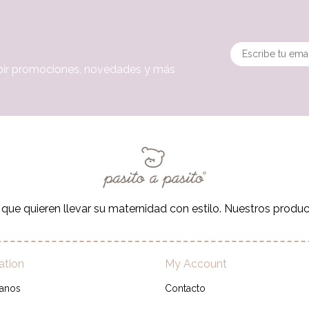
cibir promociones, novedades y más
e quieren llevar su maternidad con estilo. Nuestros product
ation
My Account
tanos
Contacto