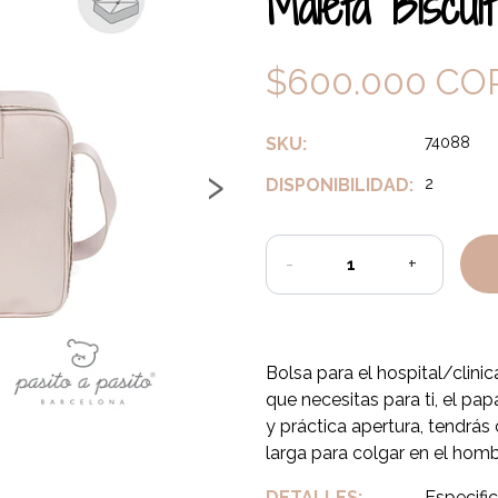
Maleta Biscui
$600.000 CO
SKU:
74088
›
DISPONIBILIDAD:
2
-
+
Bolsa para el hospital/clini
que necesitas para ti, el pa
y práctica apertura, tendrás
larga para colgar en el hom
DETALLES:
Especific