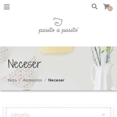
0
Neceser
Inicio
Accesorios
Neceser
Categorías