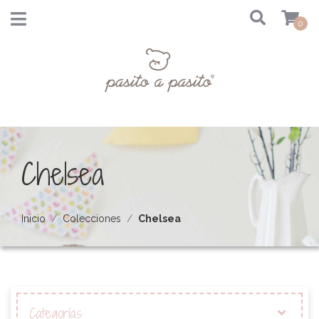
0
Chelsea
Inicio
Colecciones
Chelsea
Categorías